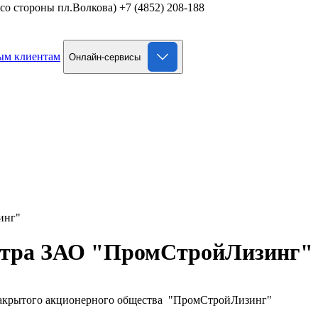
д со стороны пл.Волкова)
+7 (4852) 208-188
ым клиентам
Онлайн-сервисы
инг"
естра ЗАО "ПромСтройЛизинг"
 Закрытого акционерного общества "ПромСтройЛизинг"