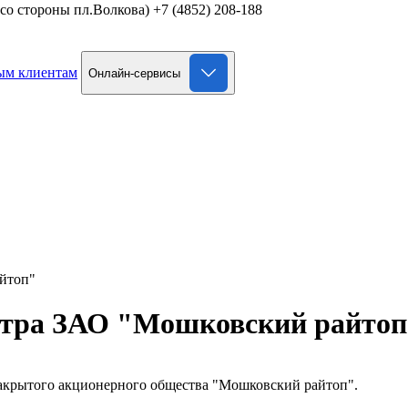
д со стороны пл.Волкова)
+7 (4852) 208-188
ым клиентам
Онлайн-сервисы
йтоп"
стра ЗАО "Мошковский райто
Закрытого акционерного общества "Мошковский райтоп".