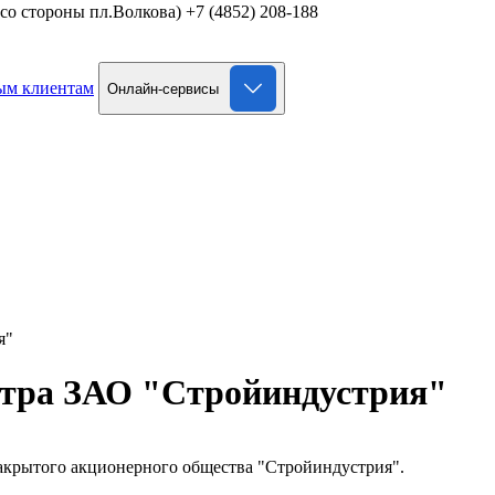
д со стороны пл.Волкова)
+7 (4852) 208-188
ым клиентам
Онлайн-сервисы
я"
стра ЗАО "Стройиндустрия"
акрытого акционерного общества "Стройиндустрия".