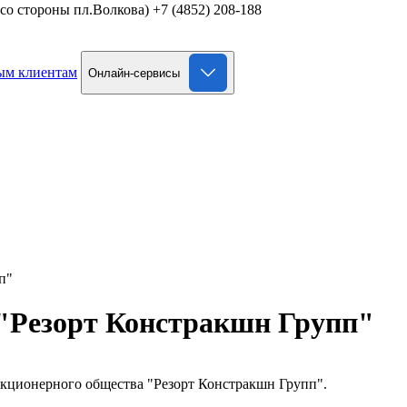
д со стороны пл.Волкова)
+7 (4852) 208-188
ым клиентам
Онлайн-сервисы
п"
"Резорт Констракшн Групп"
Акционерного общества "Резорт Констракшн Групп".