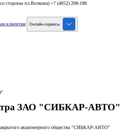
д со стороны пл.Волкова)
+7 (4852) 208-188
ым клиентам
Онлайн-сервисы
О"
естра ЗАО "СИБКАР-АВТО"
г Закрытого акционерного общества "СИБКАР-АВТО"