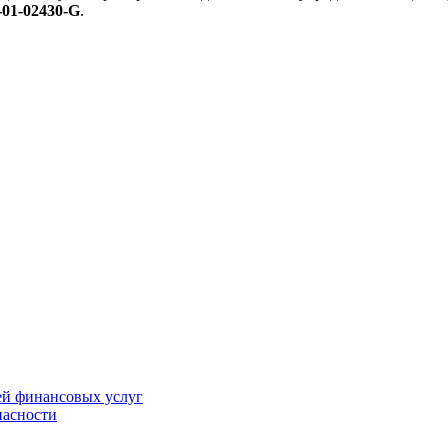
-01-02430-G
.
ей финансовых услуг
пасности